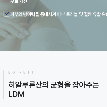
부로 개선
피부의 방어력을 증대시켜 피부 트러블 및 질환 유발 완
E O · P E T I T
히알루론산의 균형을 잡아주는
LDM