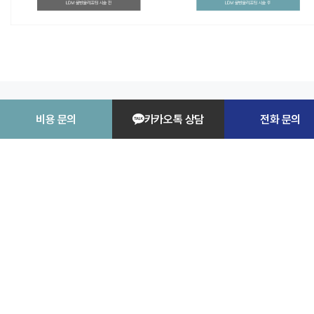
비용 문의
카카오톡 상담
전화 문의
E O · P E T I T
LDM의 피부 방어력 증가 효과
피부 트러블 및 질환 유발 완화시키고
방어력을 증
시키는 LDM물방울 리프팅
자외선과 외부 영향으로 힘 잃은 피부 세포를 관리하는 단백질 성분인 H